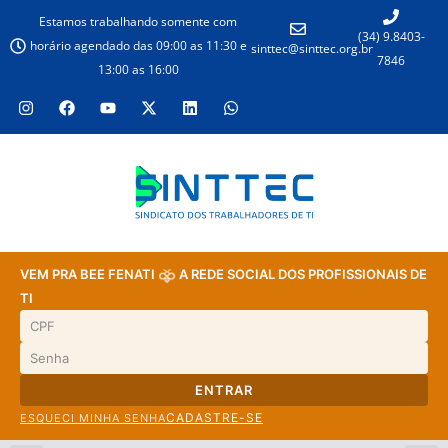
Estamos trabalhando somente com
(34) 9.8403-
horário agendado das 09:00 as 11:30 e
sinttec@sinttec.org.br
7846
13:00 as 16:00
VEM PRA BEE FENATI
A REDE SOCIAL DOS PROFISSIONAIS DE
TI
ENTRAR
CADASTRE-SE
ESQUECI MINHA SENHA