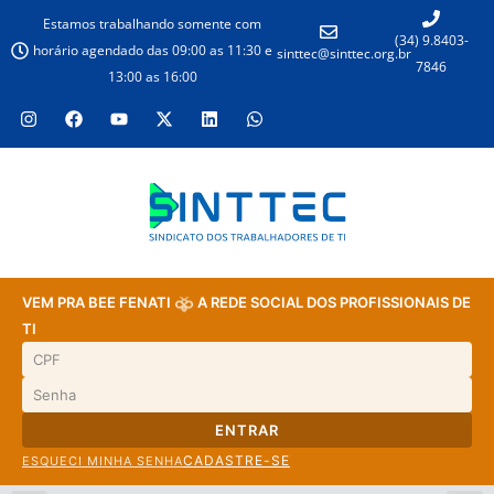
Estamos trabalhando somente com
(34) 9.8403-
horário agendado das 09:00 as 11:30 e
sinttec@sinttec.org.br
7846
13:00 as 16:00
VEM PRA BEE FENATI
A REDE SOCIAL DOS PROFISSIONAIS DE
TI
ENTRAR
CADASTRE-SE
ESQUECI MINHA SENHA