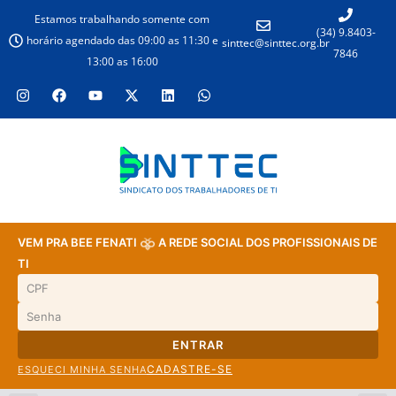
Estamos trabalhando somente com
(34) 9.8403-
horário agendado das 09:00 as 11:30 e
sinttec@sinttec.org.br
7846
13:00 as 16:00
VEM PRA BEE FENATI
A REDE SOCIAL DOS PROFISSIONAIS DE
TI
ENTRAR
CADASTRE-SE
ESQUECI MINHA SENHA