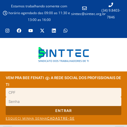
Estamos trabalhando somente com
(34) 9.8403-
horário agendado das 09:00 as 11:30 e
sinttec@sinttec.org.br
7846
13:00 as 16:00
VEM PRA BEE FENATI
A REDE SOCIAL DOS PROFISSIONAIS DE
TI
ENTRAR
CADASTRE-SE
ESQUECI MINHA SENHA