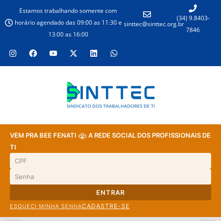
Estamos trabalhando somente com
(34) 9.8403-
horário agendado das 09:00 as 11:30 e
sinttec@sinttec.org.br
7846
13:00 as 16:00
VEM PRA BEE FENATI
A REDE SOCIAL DOS PROFISSIONAIS DE
TI
ENTRAR
CADASTRE-SE
ESQUECI MINHA SENHA