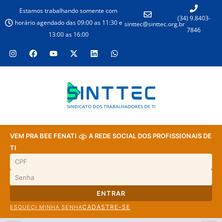
Estamos trabalhando somente com
(34) 9.8403-
horário agendado das 09:00 as 11:30 e
sinttec@sinttec.org.br
7846
13:00 as 16:00
VEM PRA BEE FENATI
A REDE SOCIAL DOS PROFISSIONAIS DE
TI
ENTRAR
CADASTRE-SE
ESQUECI MINHA SENHA