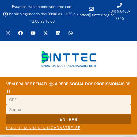
Estamos trabalhando somente com
(34) 9.8403-
horário agendado das 09:00 as 11:30 e
sinttec@sinttec.org.br
7846
13:00 as 16:00
VEM PRA BEE FENATI
A REDE SOCIAL DOS PROFISSIONAIS DE
TI
ENTRAR
CADASTRE-SE
ESQUECI MINHA SENHA