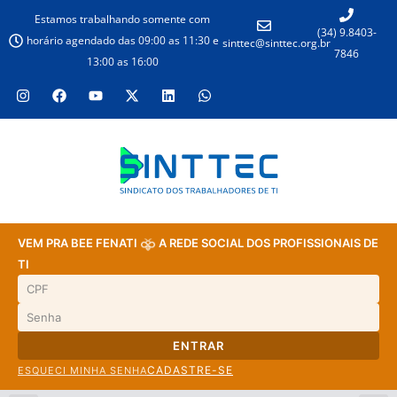
Estamos trabalhando somente com
(34) 9.8403-
horário agendado das 09:00 as 11:30 e
sinttec@sinttec.org.br
7846
13:00 as 16:00
VEM PRA BEE FENATI
A REDE SOCIAL DOS PROFISSIONAIS DE
TI
ENTRAR
CADASTRE-SE
ESQUECI MINHA SENHA