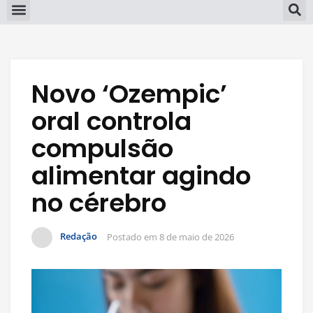
Novo ‘Ozempic’
oral controla
compulsão
alimentar agindo
no cérebro
Redação
Postado em
8 de maio de 2026