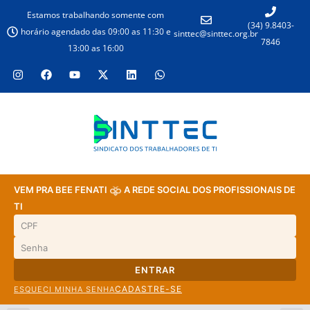
Estamos trabalhando somente com
(34) 9.8403-
horário agendado das 09:00 as 11:30 e
sinttec@sinttec.org.br
7846
13:00 as 16:00
VEM PRA BEE FENATI
A REDE SOCIAL DOS PROFISSIONAIS DE
TI
ENTRAR
CADASTRE-SE
ESQUECI MINHA SENHA