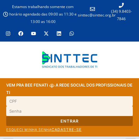
Estamos trabalhando somente com
(34) 9.8403-
horário agendado das 09:00 as 11:30 e
sinttec@sinttec.org.br
7846
13:00 as 16:00
VEM PRA BEE FENATI
A REDE SOCIAL DOS PROFISSIONAIS DE
TI
ENTRAR
CADASTRE-SE
ESQUECI MINHA SENHA