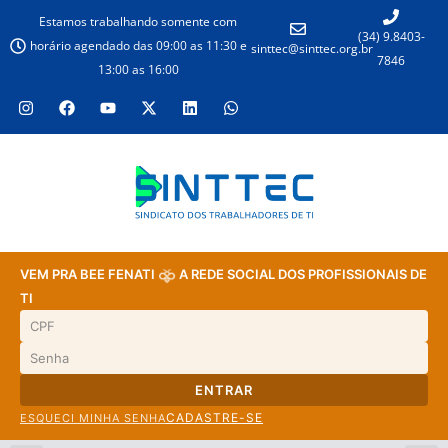
Estamos trabalhando somente com
(34) 9.8403-
horário agendado das 09:00 as 11:30 e
sinttec@sinttec.org.br
7846
13:00 as 16:00
VEM PRA BEE FENATI
A REDE SOCIAL DOS PROFISSIONAIS DE
TI
ENTRAR
CADASTRE-SE
ESQUECI MINHA SENHA