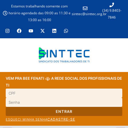
Estamos trabalhando somente com
(34) 9.8403-
horário agendado das 09:00 as 11:30 e
sinttec@sinttec.org.br
7846
13:00 as 16:00
VEM PRA BEE FENATI
A REDE SOCIAL DOS PROFISSIONAIS DE
TI
ENTRAR
CADASTRE-SE
ESQUECI MINHA SENHA