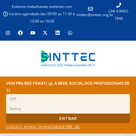
Estamos trabalhando somente com
(34) 9.8403-
horário agendado das 09:00 as 11:30 e
sinttec@sinttec.org.br
7846
13:00 as 16:00
VEM PRA BEE FENATI
A REDE SOCIAL DOS PROFISSIONAIS DE
TI
ENTRAR
CADASTRE-SE
ESQUECI MINHA SENHA