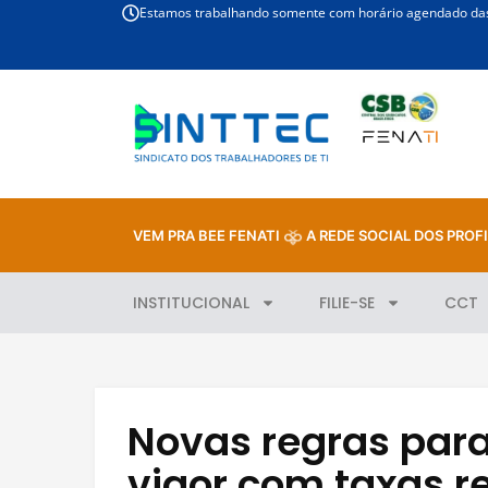
Estamos trabalhando somente com horário agendado das 
VEM PRA BEE FENATI
A REDE SOCIAL DOS PROFI
INSTITUCIONAL
FILIE-SE
CCT
Novas regras par
vigor com taxas r