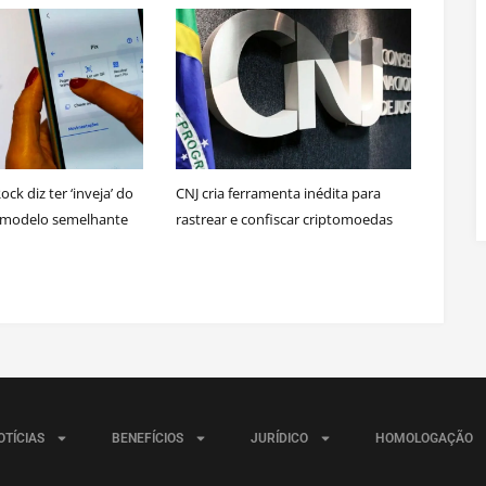
ck diz ter ‘inveja’ do
CNJ cria ferramenta inédita para
e modelo semelhante
rastrear e confiscar criptomoedas
OTÍCIAS
BENEFÍCIOS
JURÍDICO
HOMOLOGAÇÃO