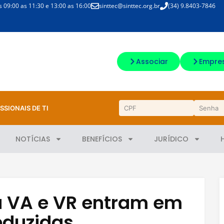
09:00 as 11:30 e 13:00 as 16:00
sinttec@sinttec.org.br
(34) 9.8403-7846
Associar
Empre
SSIONAIS DE TI
NOTÍCIAS
BENEFÍCIOS
JURÍDICO
a VA e VR entram em
eduzidas