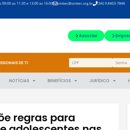
09:00 as 11:30 e 13:00 as 16:00
sinttec@sinttec.org.br
(34) 9.8403-7846
Associar
Empre
SSIONAIS DE TI
NOTÍCIAS
BENEFÍCIOS
JURÍDICO
põe regras para
 e adolescentes nas