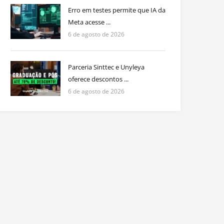
Erro em testes permite que IA da
Meta acesse ...
6 de agosto de 2026
Parceria Sinttec e Unyleya
oferece descontos ...
6 de agosto de 2026