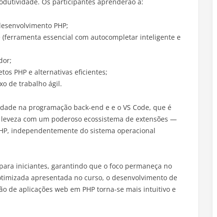
rodutividade. Os participantes aprenderão a:
 desenvolvimento PHP;
e (ferramenta essencial com autocompletar inteligente e
dor;
tos PHP e alternativas eficientes;
xo de trabalho ágil.
idade na programação back-end e e o VS Code, que é
 leveza com um poderoso ecossistema de extensões —
PHP, independentemente do sistema operacional
para iniciantes, garantindo que o foco permaneça no
timizada apresentada no curso, o desenvolvimento de
ão de aplicações web em PHP torna-se mais intuitivo e