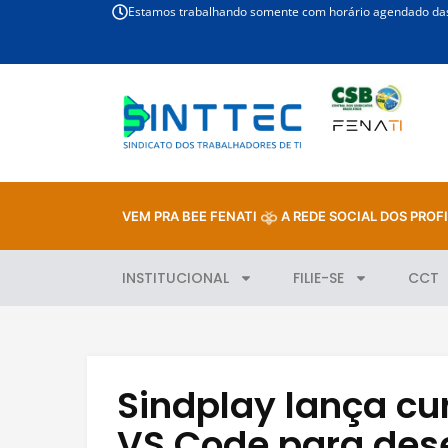
Estamos trabalhando somente com horário agendado das 
VEM PRA BEE FENATI
A REDE SOCIAL DOS PROFI
INSTITUCIONAL
FILIE-SE
CCT
Sindplay lança cu
VS Code para des