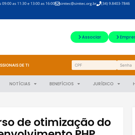
09:00 as 11:30 e 13:00 as 16:00
sinttec@sinttec.org.br
(34) 9.8403-7846
Associar
Empre
SSIONAIS DE TI
NOTÍCIAS
BENEFÍCIOS
JURÍDICO
rso de otimização do
envolvimento PHP