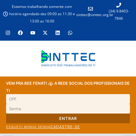
Estamos trabalhando somente com
(34) 9.8403-
horário agendado das 09:00 as 11:30 e
sinttec@sinttec.org.br
7846
13:00 as 16:00
VEM PRA BEE FENATI
A REDE SOCIAL DOS PROFISSIONAIS DE
TI
ENTRAR
CADASTRE-SE
ESQUECI MINHA SENHA